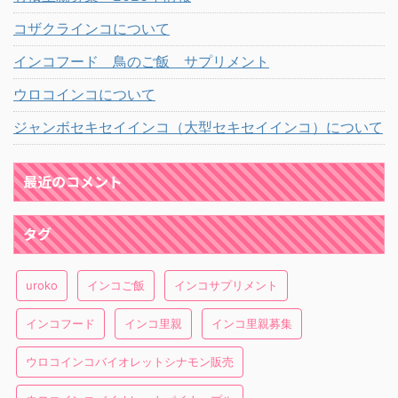
コザクラインコについて
インコフード 鳥のご飯 サプリメント
ウロコインコについて
ジャンボセキセイインコ（大型セキセイインコ）について
最近のコメント
タグ
uroko
インコご飯
インコサプリメント
インコフード
インコ里親
インコ里親募集
ウロコインコバイオレットシナモン販売