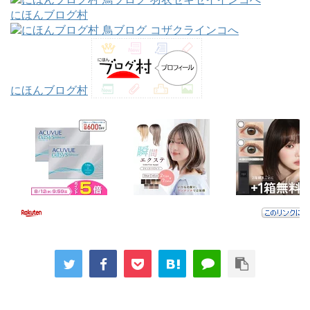
にほんブログ村
にほんブログ村