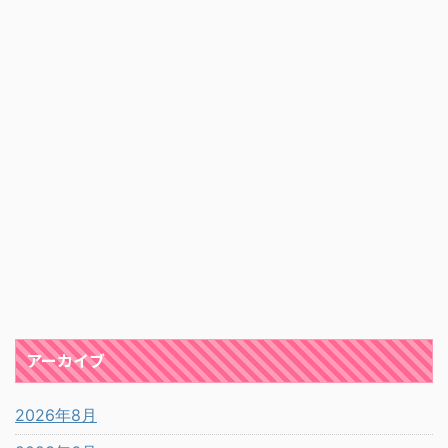
アーカイブ
2026年8月