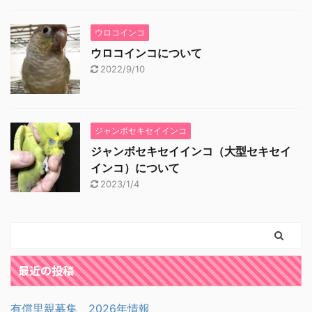
ウロコインコ
ウロコインコについて
2022/9/10
ジャンボセキセイインコ
ジャンボセキセイインコ（大型セキセイ
インコ）について
2023/1/4
最近の投稿
有償里親募集 2026年情報