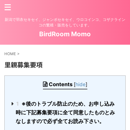
新潟で羽衣セキセイ、ジャンボセキセイ、ウロコインコ、コザクライン
コの繁殖・販売をしています。
BirdRoom Momo
HOME
>
里親募集要項
Contents
[
hide
]
1
※後のトラブル防止のため、お申し込み
時に下記募集要項に全て同意したものとみ
なしますので必ず全てお読み下さい。