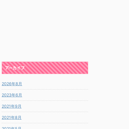
アーカイブ
2026年8月
2023年6月
2021年9月
2021年8月
2021年5月