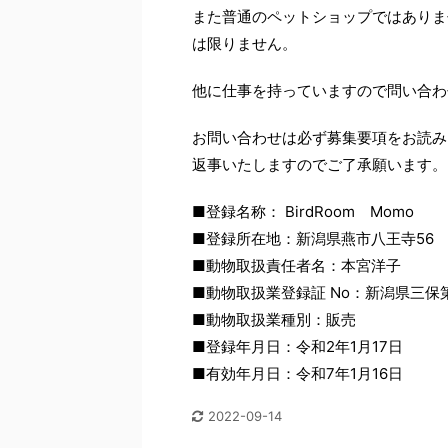
また普通のペットショップではありま
は限りません。
他に仕事を持っていますので問い合わ
お問い合わせは必ず募集要項をお読み
返事いたしますのでご了承願います。
■登録名称： BirdRoom Momo
■登録所在地：新潟県燕市八王寺56
■動物取扱責任者名：本宮洋子
■動物取扱業登録証 No：新潟県三保第1
■動物取扱業種別：販売
■登録年月日：令和2年1月17日
■有効年月日：令和7年1月16日
2022-09-14