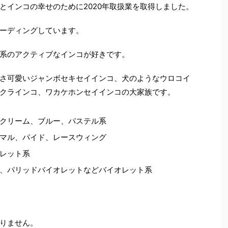
とインコの幸せのために2020年取扱業を取得しました。
ーディングしています。
系のアクティブなインコが好きです。
さ可愛いジャンボセキセイインコ、犬のようなウロコイ
クラインコ、ワカケホンセイインコの大家族です。
クリーム、ブルー、パステル系
マル、パイド、レースウィング
レット系
、パリッドバイオレットなどバイオレット系
りません。