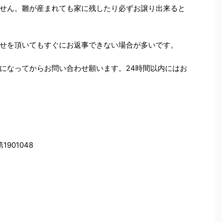
せん。雛が産まれても家に残したり必ずお譲り出来ると
せを頂いてもすぐにお返事できない場合が多いです。
になってからお問い合わせ願います。24時間以内にはお
901048