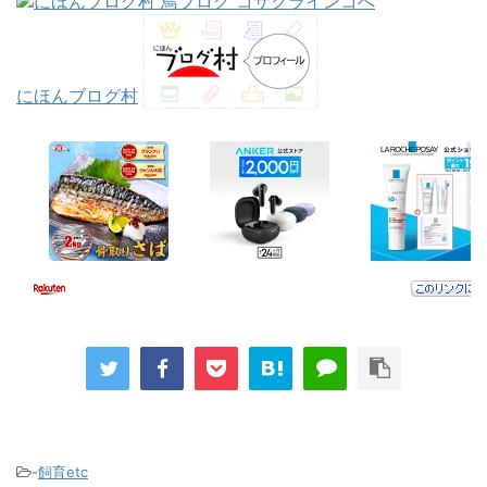
にほんブログ村
-
飼育etc