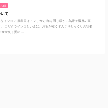
ンコ達
ついて
なインコ？ 原産国はアフリカで1年を通じ暖かい熱帯で湿度の高
。 コザクラインコといえば、尾羽が短くずんぐりむっくりの容姿
大変良く愛の ...