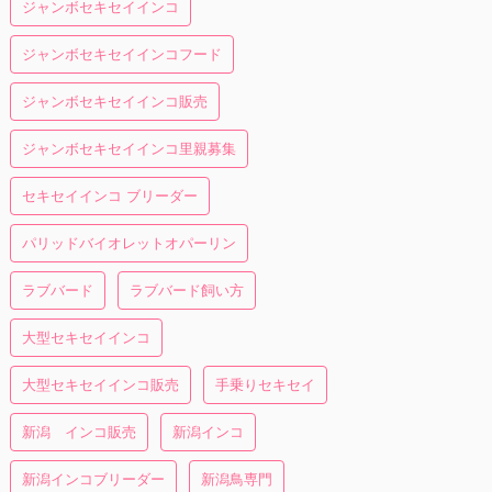
ジャンボセキセイインコ
ジャンボセキセイインコフード
ジャンボセキセイインコ販売
ジャンボセキセイインコ里親募集
セキセイインコ ブリーダー
パリッドバイオレットオパーリン
ラブバード
ラブバード飼い方
大型セキセイインコ
大型セキセイインコ販売
手乗りセキセイ
新潟 インコ販売
新潟インコ
新潟インコブリーダー
新潟鳥専門