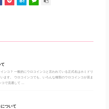
いて
インコ？ 一般的にウロコインコと言われている正式名はホミドリ
います。 ウロコインコでも、いろんな種類のウロコインコが居ま
コで流通して ...
コについて