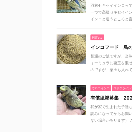
羽衣セキセイインコって
一つで高級セキセイイン
インコと違うところと言え
飼育etc
インコフード 鳥
普通のご飯ですが、当R
ォーミュラに粟玉を混ぜ
のですが、粟玉も入れてい
ウロコインコ
コザクライン
有償里親募集 20
我が家で生まれた子達な
読みになってからお問い
ない場合があります） こち