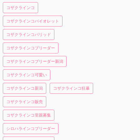
コザクラインコ
コザクラインコバイオレット
コザクラインコパリッド
コザクラインコブリーダー
コザクラインコブリーダー新潟
コザクラインコ可愛い
コザクラインコ新潟
コザクラインコ狂暴
コザクラインコ販売
コザクラインコ里親募集
シロハラインコブリーダー