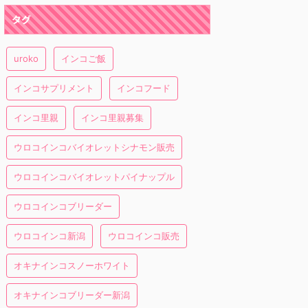
タグ
uroko
インコご飯
インコサプリメント
インコフード
インコ里親
インコ里親募集
ウロコインコバイオレットシナモン販売
ウロコインコバイオレットパイナップル
ウロコインコブリーダー
ウロコインコ新潟
ウロコインコ販売
オキナインコスノーホワイト
オキナインコブリーダー新潟