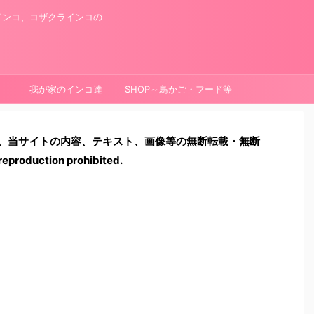
インコ、コザクラインコの
我が家のインコ達
SHOP～鳥かご・フード等
販売～
。当サイトの内容、テキスト、画像等の無断転載・無断
oduction prohibited.