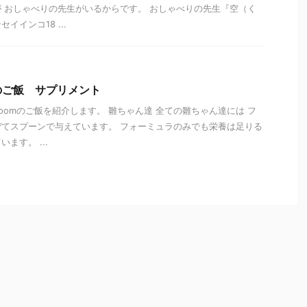
 おしゃべりの先生がいるからです。 おしゃべりの先生『空（く
インコ18 ...
のご飯 サプリメント
oomのご飯を紹介します。 雛ちゃん達 全ての雛ちゃん達には フ
てスプーンで与えています。 フォーミュラのみでも栄養は足りる
ます。 ...