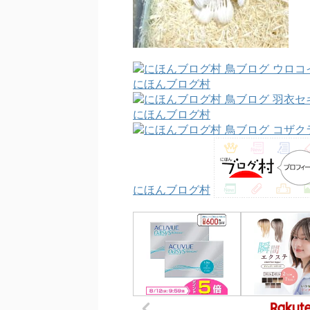
にほんブログ村
にほんブログ村
にほんブログ村