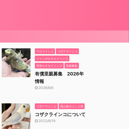
ウロコインコ
コザクラインコ
ジャンボセキセイインコ
羽衣セキセイインコ
里親募集
有償里親募集 2026年
情報
2026/8/6
コザクラインコ
我が家のインコ達
コザクラインコについて
2023/6/19