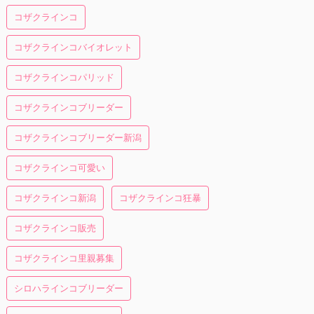
コザクラインコ
コザクラインコバイオレット
コザクラインコパリッド
コザクラインコブリーダー
コザクラインコブリーダー新潟
コザクラインコ可愛い
コザクラインコ新潟
コザクラインコ狂暴
コザクラインコ販売
コザクラインコ里親募集
シロハラインコブリーダー