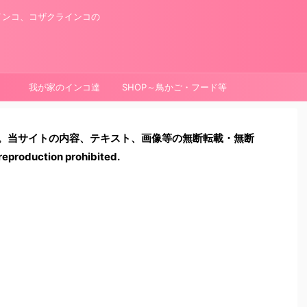
インコ、コザクラインコの
我が家のインコ達
SHOP～鳥かご・フード等
販売～
。当サイトの内容、テキスト、画像等の無断転載・無断
oduction prohibited.