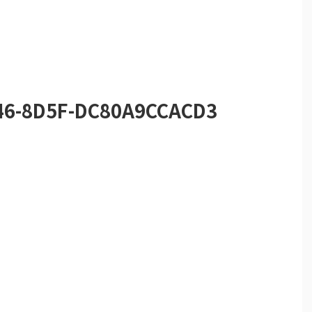
46-8D5F-DC80A9CCACD3