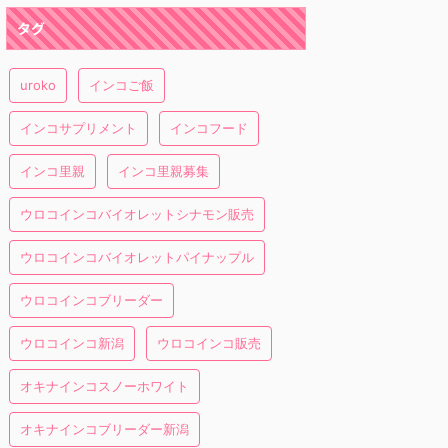
タグ
uroko
インコご飯
インコサプリメント
インコフード
インコ里親
インコ里親募集
ウロコインコバイオレットシナモン販売
ウロコインコバイオレットパイナップル
ウロコインコブリーダー
ウロコインコ新潟
ウロコインコ販売
オキナインコスノーホワイト
オキナインコブリーダー新潟