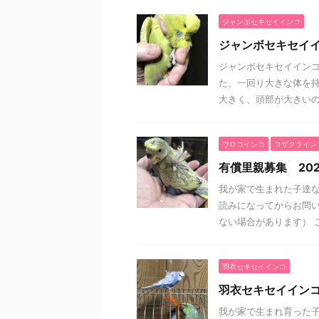
ジャンボセキセイインコ
ジャンボセキセイ
ジャンボセキセイインコ
た、一回り大きな体を持
大きく、頭部が大きいのが
ウロコインコ
コザクライン
有償里親募集 20
我が家で生まれた子達な
読みになってからお問い
ない場合があります） こち
羽衣セキセイインコ
羽衣セキセイイン
我が家で生まれ育った子