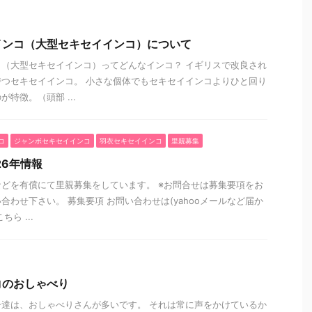
インコ（大型セキセイインコ）について
（大型セキセイインコ）ってどんなインコ？ イギリスで改良され
つセキセイインコ。 小さな個体でもセキセイインコよりひと回り
特徴。（頭部 ...
コ
ジャンボセキセイインコ
羽衣セキセイインコ
里親募集
26年情報
どを有償にて里親募集をしています。 ※お問合せは募集要項をお
合わせ下さい。 募集要項 お問い合わせは(yahooメールなど届か
ら ...
コのおしゃべり
達は、おしゃべりさんが多いです。 それは常に声をかけているか