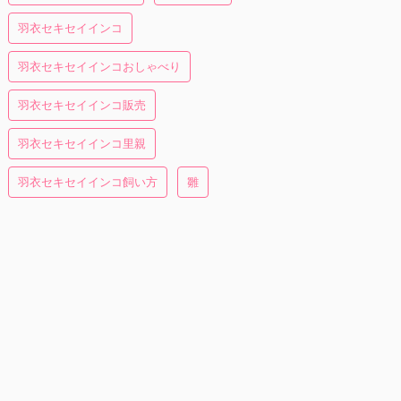
羽衣セキセイインコ
羽衣セキセイインコおしゃべり
羽衣セキセイインコ販売
羽衣セキセイインコ里親
羽衣セキセイインコ飼い方
雛