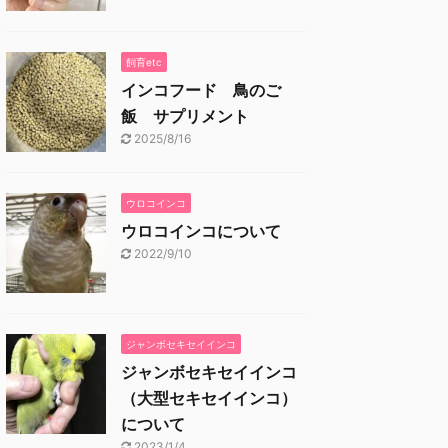
飼育etc
インコフード 鳥のご
飯 サプリメント
2025/8/16
ウロコインコ
ウロコインコについて
2022/9/10
ジャンボセキセイインコ
ジャンボセキセイインコ
（大型セキセイインコ）
について
2023/1/4