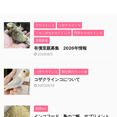
ウロコインコ
コザクラインコ
ジャンボセキセイインコ
羽衣セキセイインコ
里親募集
有償里親募集 2026年情報
2026/8/5
コザクラインコ
我が家のインコ達
コザクラインコについて
2023/6/19
飼育etc
インコフード 鳥のご飯 サプリメント