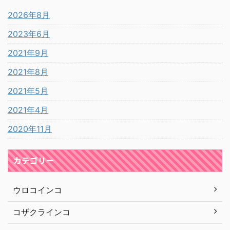
2026年8月
2023年6月
2021年9月
2021年8月
2021年5月
2021年4月
2020年11月
カテゴリー
ウロコインコ
コザクラインコ