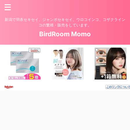
新潟で羽衣セキセイ、ジャンボセキセイ、ウロコインコ、コザクライン
コの繁殖・販売をしています。
BirdRoom Momo