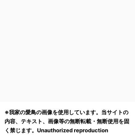
※我家の愛鳥の画像を使用しています。当サイトの
内容、テキスト、画像等の無断転載・無断使用を固
く禁じます。Unauthorized reproduction