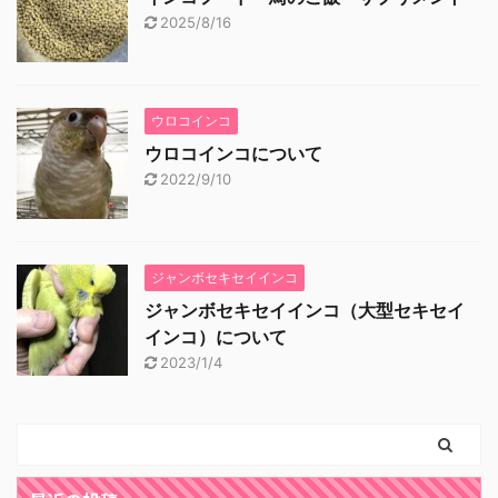
2025/8/16
ウロコインコ
ウロコインコについて
2022/9/10
ジャンボセキセイインコ
ジャンボセキセイインコ（大型セキセイ
インコ）について
2023/1/4