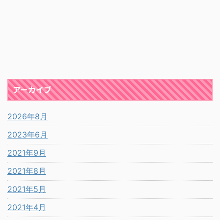
アーカイブ
2026年8月
2023年6月
2021年9月
2021年8月
2021年5月
2021年4月