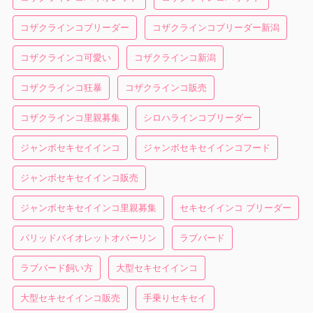
コザクラインコブリーダー
コザクラインコブリーダー新潟
コザクラインコ可愛い
コザクラインコ新潟
コザクラインコ狂暴
コザクラインコ販売
コザクラインコ里親募集
シロハラインコブリーダー
ジャンボセキセイインコ
ジャンボセキセイインコフード
ジャンボセキセイインコ販売
ジャンボセキセイインコ里親募集
セキセイインコ ブリーダー
パリッドバイオレットオパーリン
ラブバード
ラブバード飼い方
大型セキセイインコ
大型セキセイインコ販売
手乗りセキセイ