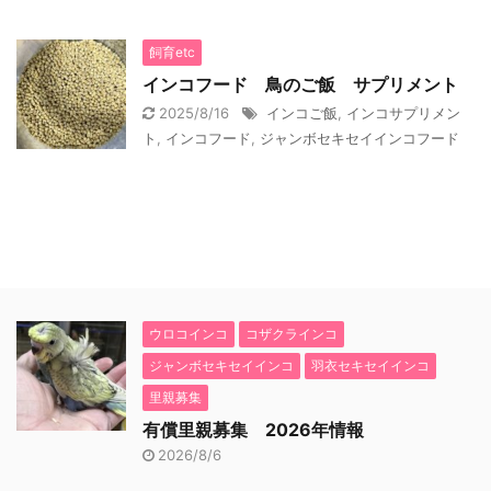
飼育etc
インコフード 鳥のご飯 サプリメント
2025/8/16
インコご飯
,
インコサプリメン
ト
,
インコフード
,
ジャンボセキセイインコフード
ウロコインコ
コザクラインコ
ジャンボセキセイインコ
羽衣セキセイインコ
里親募集
有償里親募集 2026年情報
2026/8/6