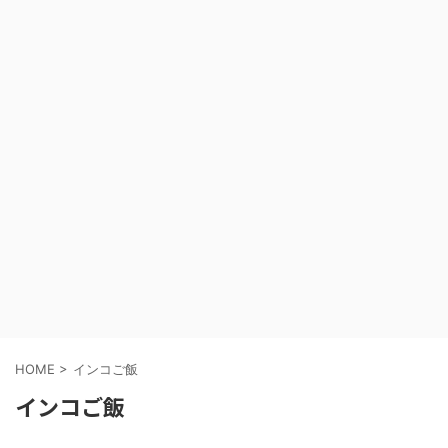
HOME
>
インコご飯
インコご飯