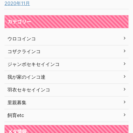
2020年11月
カテゴリー
ウロコインコ
コザクラインコ
ジャンボセキセイインコ
我が家のインコ達
羽衣セキセイインコ
里親募集
飼育etc
メタ情報