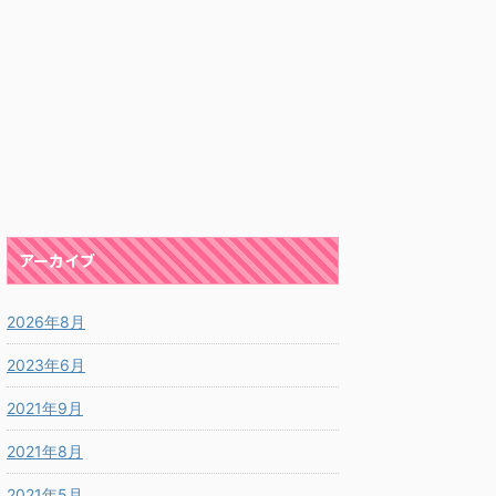
アーカイブ
2026年8月
2023年6月
2021年9月
2021年8月
2021年5月