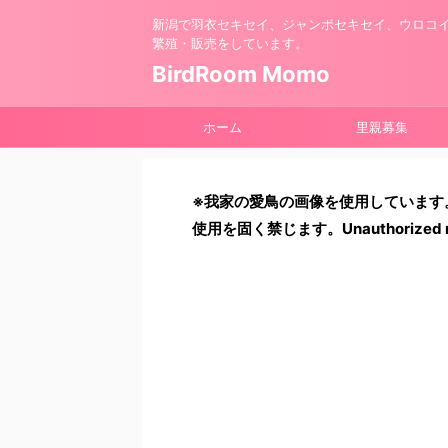
新潟で羽衣セキセイ、ジャンボセキセイ、ウロコ
繁殖・販売をしています。
BirdRoom Momo
ホーム
里親募集
※我家の愛鳥の画像を使用しています
使用を固く禁じます。Unauthorized repr