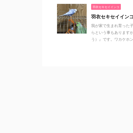
羽衣セキセイインコ
羽衣セキセイイン
我が家で生まれ育った子
らという事もありますが
う）』です。ワカケホンセイ