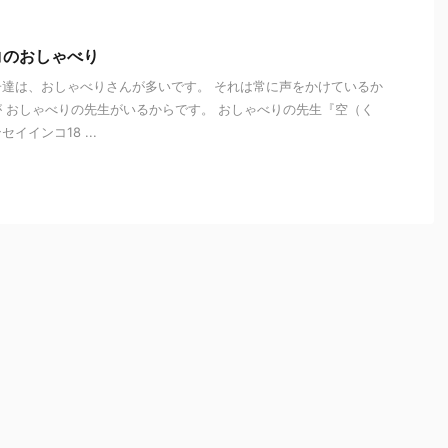
コのおしゃべり
達は、おしゃべりさんが多いです。 それは常に声をかけているか
 おしゃべりの先生がいるからです。 おしゃべりの先生『空（く
インコ18 ...