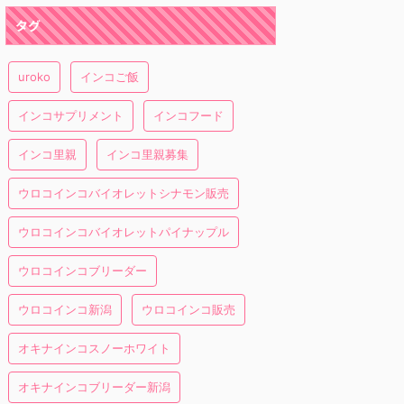
タグ
uroko
インコご飯
インコサプリメント
インコフード
インコ里親
インコ里親募集
ウロコインコバイオレットシナモン販売
ウロコインコバイオレットパイナップル
ウロコインコブリーダー
ウロコインコ新潟
ウロコインコ販売
オキナインコスノーホワイト
オキナインコブリーダー新潟