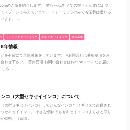
oomのご飯を紹介します。 雛ちゃん達 全ての雛ちゃん達には フ
てスプーンで与えています。 フォーミュラのみでも栄養は足りる
ます。 ...
コ
ジャンボセキセイインコ
羽衣セキセイインコ
里親募集
26年情報
どを有償にて里親募集をしています。 ※お問合せは募集要項をお
合わせ下さい。 募集要項 お問い合わせは(yahooメールなど届か
ら ...
インコ（大型セキセイインコ）について
（大型セキセイインコ）ってどんなインコ？ イギリスで改良され
つセキセイインコ。 小さな個体でもセキセイインコよりひと回り
特徴。（頭部 ...