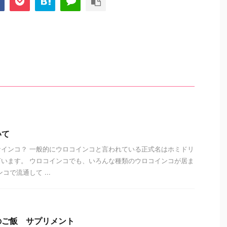
いて
インコ？ 一般的にウロコインコと言われている正式名はホミドリ
います。 ウロコインコでも、いろんな種類のウロコインコが居ま
コで流通して ...
のご飯 サプリメント