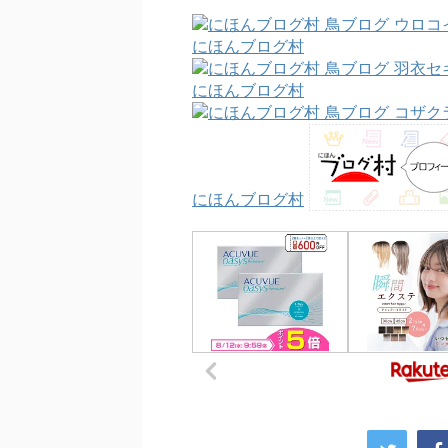
にほんブログ村
にほんブログ村
にほんブログ村