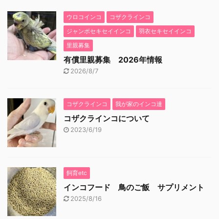
ウロコインコ
コザクラインコ
ジャンボセキセイインコ
羽衣セキセイインコ
里親募集
有償里親募集 2026年情報
2026/8/7
コザクラインコ
我が家のインコ達
コザクラインコについて
2023/6/19
飼育etc
インコフード 鳥のご飯 サプリメント
2025/8/16