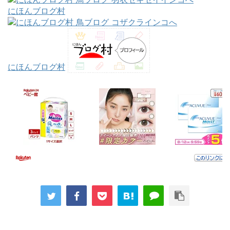
にほんブログ村
にほんブログ村