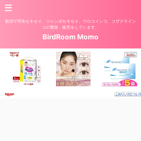
新潟で羽衣セキセイ、ジャンボセキセイ、ウロコインコ、コザクライン
コの繁殖・販売をしています。
BirdRoom Momo