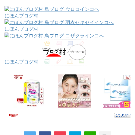
にほんブログ村
にほんブログ村
にほんブログ村