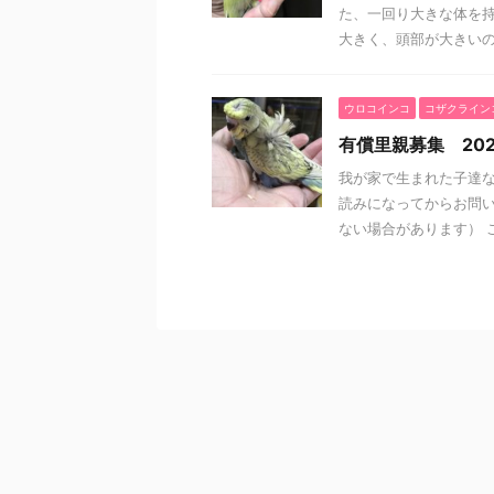
た、一回り大きな体を持
大きく、頭部が大きいのが
ウロコインコ
コザクライン
有償里親募集 20
我が家で生まれた子達な
読みになってからお問い
ない場合があります） こち