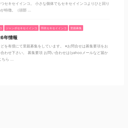
つセキセイインコ。 小さな個体でもセキセイインコよりひと回り
特徴。（頭部 ...
コ
ジャンボセキセイインコ
羽衣セキセイインコ
里親募集
26年情報
どを有償にて里親募集をしています。 ※お問合せは募集要項をお
合わせ下さい。 募集要項 お問い合わせは(yahooメールなど届か
ら ...