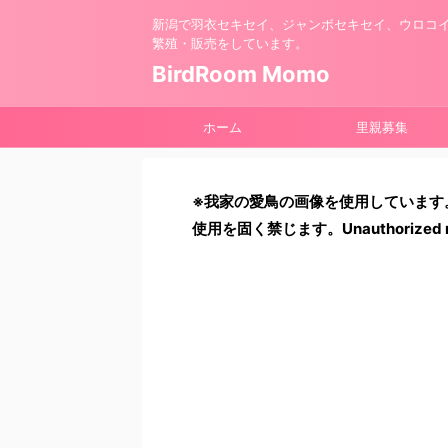
新潟で羽衣セキセイ、ジャンボセキセイ、ウロコ
繁殖・販売をしています。
BirdRoom Momo
ホーム
里親募集
※我家の愛鳥の画像を使用しています
使用を固く禁じます。Unauthorized repr