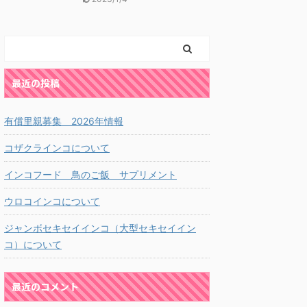
最近の投稿
有償里親募集 2026年情報
コザクラインコについて
インコフード 鳥のご飯 サプリメント
ウロコインコについて
ジャンボセキセイインコ（大型セキセイイン
コ）について
最近のコメント