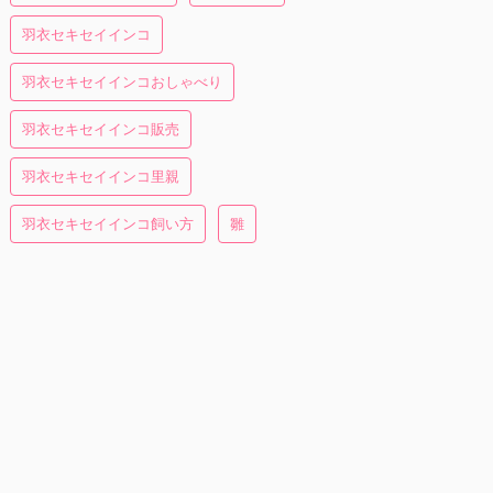
羽衣セキセイインコ
羽衣セキセイインコおしゃべり
羽衣セキセイインコ販売
羽衣セキセイインコ里親
羽衣セキセイインコ飼い方
雛