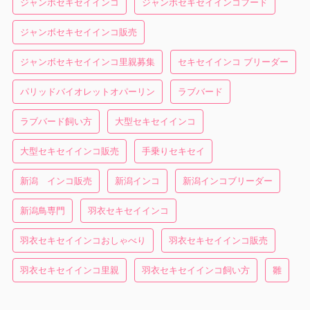
ジャンボセキセイインコ
ジャンボセキセイインコフード
ジャンボセキセイインコ販売
ジャンボセキセイインコ里親募集
セキセイインコ ブリーダー
パリッドバイオレットオパーリン
ラブバード
ラブバード飼い方
大型セキセイインコ
大型セキセイインコ販売
手乗りセキセイ
新潟 インコ販売
新潟インコ
新潟インコブリーダー
新潟鳥専門
羽衣セキセイインコ
羽衣セキセイインコおしゃべり
羽衣セキセイインコ販売
羽衣セキセイインコ里親
羽衣セキセイインコ飼い方
雛