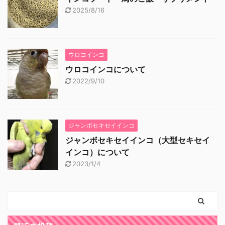
2025/8/16
ウロコインコ
ウロコインコについて
2022/9/10
ジャンボセキセイインコ
ジャンボセキセイインコ（大型セキセイ
インコ）について
2023/1/4