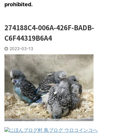
prohibited.
274188C4-006A-426F-BADB-
C6F44319B6A4
2023-03-13