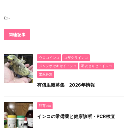
-
関連記事
ウロコインコ
コザクラインコ
ジャンボセキセイインコ
羽衣セキセイインコ
里親募集
有償里親募集 2026年情報
飼育etc
インコの常備薬と健康診断・PCR検査