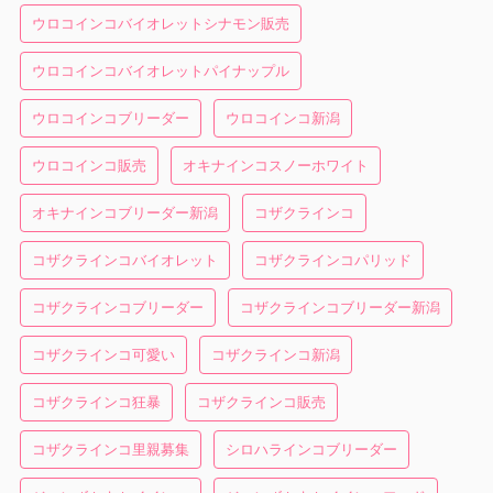
ウロコインコバイオレットシナモン販売
ウロコインコバイオレットパイナップル
ウロコインコブリーダー
ウロコインコ新潟
ウロコインコ販売
オキナインコスノーホワイト
オキナインコブリーダー新潟
コザクラインコ
コザクラインコバイオレット
コザクラインコパリッド
コザクラインコブリーダー
コザクラインコブリーダー新潟
コザクラインコ可愛い
コザクラインコ新潟
コザクラインコ狂暴
コザクラインコ販売
コザクラインコ里親募集
シロハラインコブリーダー