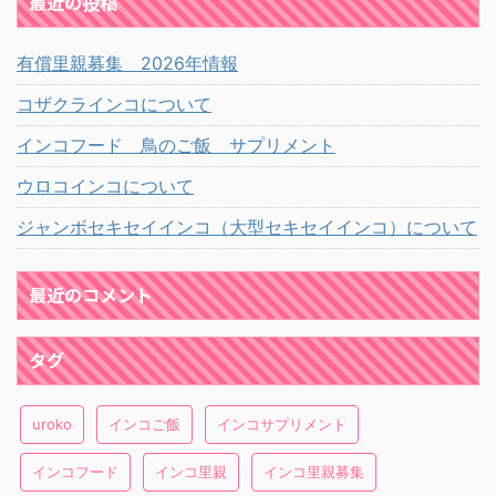
最近の投稿
有償里親募集 2026年情報
コザクラインコについて
インコフード 鳥のご飯 サプリメント
ウロコインコについて
ジャンボセキセイインコ（大型セキセイインコ）について
最近のコメント
タグ
uroko
インコご飯
インコサプリメント
インコフード
インコ里親
インコ里親募集