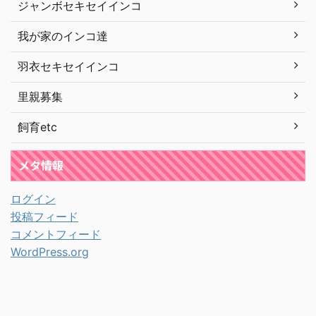
ジャンボセキセイインコ
我が家のインコ達
羽衣セキセイインコ
里親募集
飼育etc
メタ情報
ログイン
投稿フィード
コメントフィード
WordPress.org