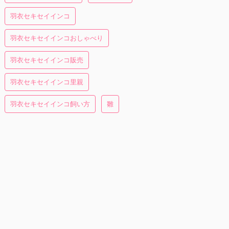
羽衣セキセイインコ
羽衣セキセイインコおしゃべり
羽衣セキセイインコ販売
羽衣セキセイインコ里親
羽衣セキセイインコ飼い方
雛