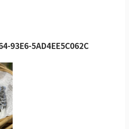
64-93E6-5AD4EE5C062C