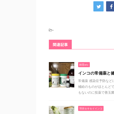
-
関連記事
飼育etc
インコの常備薬と健
常備薬 感染症予防など
補給のものがほとんどで
もないのに投薬で善玉菌な
羽衣セキセイインコ