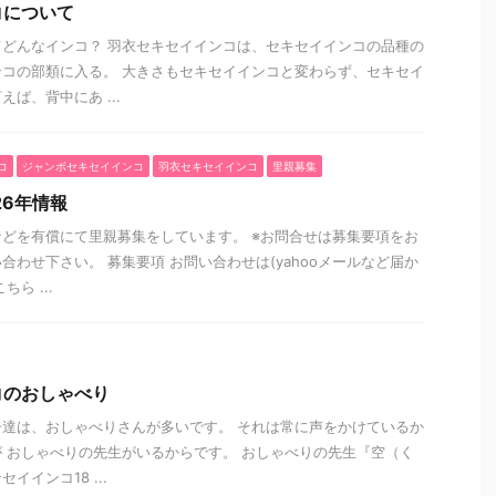
コについて
どんなインコ？ 羽衣セキセイインコは、セキセイインコの品種の
コの部類に入る。 大きさもセキセイインコと変わらず、セキセイ
ば、背中にあ ...
コ
ジャンボセキセイインコ
羽衣セキセイインコ
里親募集
26年情報
どを有償にて里親募集をしています。 ※お問合せは募集要項をお
合わせ下さい。 募集要項 お問い合わせは(yahooメールなど届か
ら ...
コのおしゃべり
達は、おしゃべりさんが多いです。 それは常に声をかけているか
 おしゃべりの先生がいるからです。 おしゃべりの先生『空（く
インコ18 ...