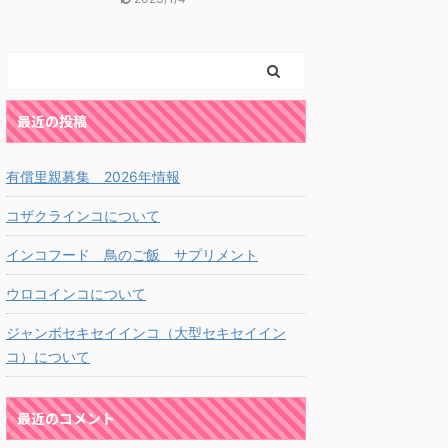
最近の投稿
有償里親募集 2026年情報
コザクラインコについて
インコフード 鳥のご飯 サプリメント
ウロコインコについて
ジャンボセキセイインコ（大型セキセイイン
コ）について
最近のコメント