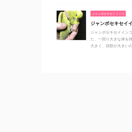
ジャンボセキセイインコ
ジャンボセキセイ
ジャンボセキセイインコ
た、一回り大きな体を持
大きく、頭部が大きいのが