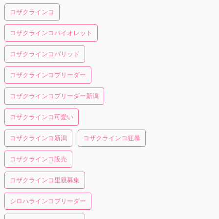
コザクラインコ
コザクラインコバイオレット
コザクラインコパリッド
コザクラインコブリーダー
コザクラインコブリーダー新潟
コザクラインコ可愛い
コザクラインコ新潟
コザクラインコ狂暴
コザクラインコ販売
コザクラインコ里親募集
シロハラインコブリーダー