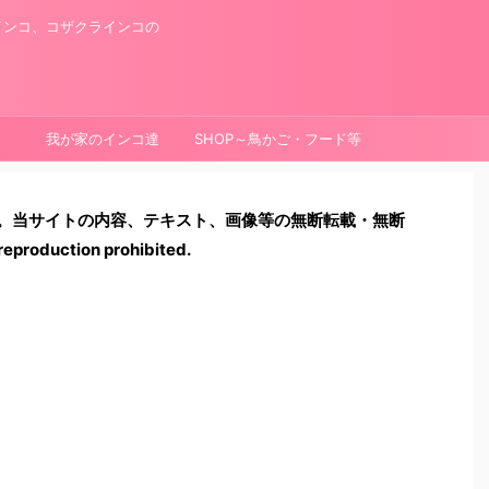
インコ、コザクラインコの
我が家のインコ達
SHOP～鳥かご・フード等
販売～
。当サイトの内容、テキスト、画像等の無断転載・無断
oduction prohibited.