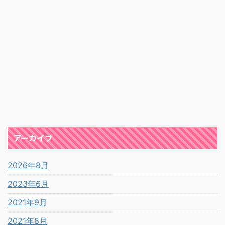
アーカイブ
2026年8月
2023年6月
2021年9月
2021年8月